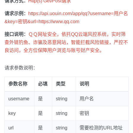
请求方式：
Http(s) Get/Post请求
请求示例：
https://api.uouin.com/app/qq?username=用户名
&key=密钥&url=https://www.qq.com
接口说明：
ＱＱ网址安全，依托QQ云端风控系统，实时筛
查外链钓鱼、诈骗及恶意网站，智能拦截风险链接，严控不
良访问，全方位保障用户浏览与账号财产安全。
请求参数说明：
参数名称
必填
类型
说明
username
是
string
用户名
key
是
string
密钥
url
是
string
需要检测的URL地址