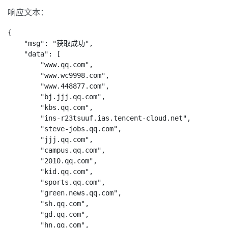
响应文本：
{

    "msg": "获取成功",

    "data": [

        "www.qq.com",

        "www.wc9998.com",

        "www.448877.com",

        "bj.jjj.qq.com",

        "kbs.qq.com",

        "ins-r23tsuuf.ias.tencent-cloud.net",

        "steve-jobs.qq.com",

        "jjj.qq.com",

        "campus.qq.com",

        "2010.qq.com",

        "kid.qq.com",

        "sports.qq.com",

        "green.news.qq.com",

        "sh.qq.com",

        "gd.qq.com",

        "hn.qq.com",
