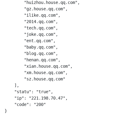
        "huizhou.house.qq.com",

        "gz.house.qq.com",

        "ilike.qq.com",

        "2014.qq.com",

        "tech.qq.com",

        "joke.qq.com",

        "ent.qq.com",

        "baby.qq.com",

        "blog.qq.com",

        "henan.qq.com",

        "xian.house.qq.com",

        "xm.house.qq.com",

        "sz.house.qq.com"

    ],

    "statu": "true",

    "ip": "221.198.70.47",

    "code": "200"

}