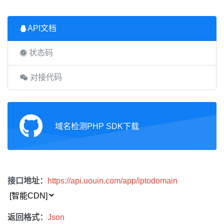
API文档
状态码
对接代码
域名检测PHP SDK下载
接口地址：
https://api.uouin.com/app/iptodomain
返回格式：
Json