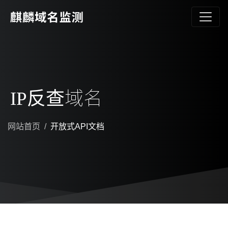
IP反查域名
网站首页
开放式API文档